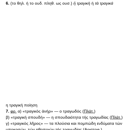
6.
(το θηλ. ή το ουδ. πληθ. ως ουσ.)
ἡ τραγικὴ
ή
τὰ τραγικά
η τραγική ποίηση
7.
φρ.
α) «τραγικὸς ἀνήρ» — ο τραγωδός (
Πλάτ.
)
β) «τραγική σπουδή» — η σπουδαιότητα τής τραγωδίας (
Πλάτ.
)
γ) «τραγικὸς λῆρος» — τα πλούσια και πομπώδη ενδύματα τών
υποκριτών, τών ηθοποιών τής τραγωδίας (
Αριστοφ.
)