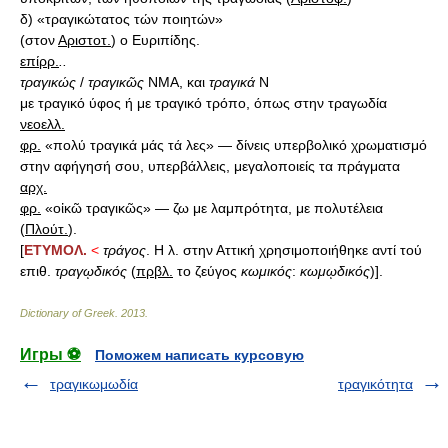
δ) «τραγικώτατος τών ποιητών»
(στον
Αριστοτ.
) ο Ευριπίδης.
επίρρ.
..
τραγικώς
/
τραγικῶς
ΝΜΑ, και
τραγικά
Ν
με τραγικό ύφος ή με τραγικό τρόπο, όπως στην τραγωδία
νεοελλ.
φρ.
«πολύ τραγικά μάς τά λες» — δίνεις υπερβολικό χρωματισμό
στην αφήγησή σου, υπερβάλλεις, μεγαλοποιείς τα πράγματα
αρχ.
φρ.
«οἰκῶ τραγικῶς» — ζω με λαμπρότητα, με πολυτέλεια
(
Πλούτ.
).
[
ΕΤΥΜΟΛ.
<
τράγος
. Η λ. στην Αττική χρησιμοποιήθηκε αντί τού
επιθ.
τραγῳδικός
(
πρβλ.
το ζεύγος
κωμικός
:
κωμῳδικός
)].
Dictionary of Greek
.
2013
.
Игры ⚽
Поможем написать курсовую
τραγικωμωδία
τραγικότητα