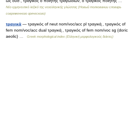
ως ουσ., τραγικός ο ποιητής τραγωδιών, ο τραγικός ποιητής …
Νέο ερμηνευτικό λεξικό της νεοελληνικής γλώσσας (Новый толковании словарь
современного греческого)
τραγικά
— τραγικός of neut nom/voc/acc pl τραγικά̱ , τραγικός of
fem nom/voc/acc dual τραγικά̱ , τραγικός of fem nom/voc sg (doric
aeolic) …
Greek morphological index (Ελληνική μορφολογικούς δείκτες)