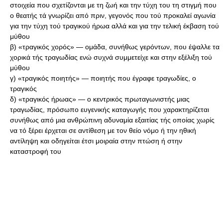
στοιχεία που σχετίζονται με τη ζωή και την τύχη του τη στιγμή που
ο θεατής τά γνωρίζει από πριν, γεγονός που τού προκαλεί αγωνία
για την τύχη τού τραγικού ήρωα αλλά και για την τελική έκβαση τού
μύθου
β) «τραγικός χορός» — ομάδα, συνήθως γερόντων, που έψαλλε τα
χορικά τής τραγωδίας ενώ συχνά συμμετείχε και στην εξέλιξη τού
μύθου
γ) «τραγικός ποιητής» — ποιητής που έγραφε τραγωδίες, ο
τραγικός
δ) «τραγικός ήρωας» — ο κεντρικός πρωταγωνιστής μιας
τραγωδίας, πρόσωπο ευγενικής καταγωγής που χαρακτηρίζεται
συνήθως από μια ανθρώπινη αδυναμία εξαιτίας τής οποίας χωρίς
να τό ξέρει έρχεται σε αντίθεση με τον θείο νόμο ή την ηθική
αντίληψη και οδηγείται έτσι μοιραία στην πτώση ή στην
καταστροφή του