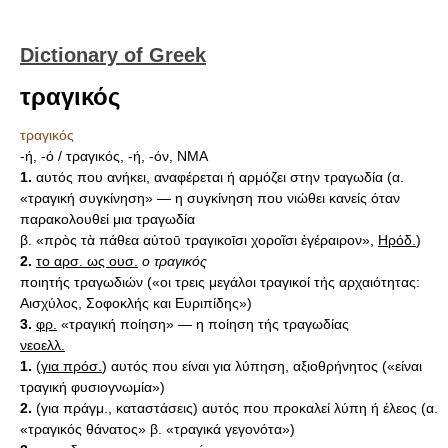
Dictionary of Greek
τραγικός
τραγικός
-ή, -ό / τραγικός, -ή, -όν, ΝΜΑ
1.
αυτός που ανήκει, αναφέρεται ή αρμόζει στην τραγωδία (α.
«τραγική συγκίνηση» — η συγκίνηση που νιώθει κανείς όταν
παρακολουθεί μια τραγωδία
β. «πρὸς τὰ πάθεα αὐτοῡ τραγικοῑσι χοροῖσι ἐγέραιρον»,
Ηρόδ.
)
2.
το αρσ. ως ουσ.
ο τραγικός
ποιητής τραγωδιών («οι τρεις μεγάλοι τραγικοί τής αρχαιότητας:
Αισχύλος, Σοφοκλής και Ευριπίδης»)
3.
φρ.
«τραγική ποίηση» — η ποίηση τής τραγωδίας
νεοελλ.
1.
(
για πρόσ.
) αυτός που είναι για λύπηση, αξιοθρήνητος («είναι
τραγική φυσιογνωμία»)
2.
(για πράγμ., καταστάσεις) αυτός που προκαλεί λύπη ή έλεος (α.
«τραγικός θάνατος» β. «τραγικά γεγονότα»)