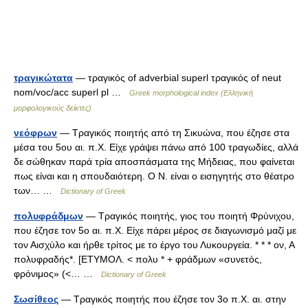
τραγικώτατα
— τραγικός of adverbial superl τραγικός of neut
nom/voc/acc superl pl …
Greek morphological index (Ελληνική
μορφολογικούς δείκτες)
νεόφρων
— Τραγικός ποιητής από τη Σικυώνα, που έζησε στα
μέσα του 5ου αι. π.Χ. Είχε γράψει πάνω από 100 τραγωδίες, αλλά
δε σώθηκαν παρά τρία αποσπάσματα της Μήδειας, που φαίνεται
πως είναι και η σπουδαιότερη. Ο Ν. είναι ο εισηγητής στο θέατρο
των… …
Dictionary of Greek
πολυφράδμων
— Τραγικός ποιητής, γιος του ποιητή Φρύνιχου,
που έζησε τον 5o αι. π.Χ. Είχε πάρει μέρος σε διαγωνισμό μαζί με
τον Αισχύλο και ήρθε τρίτος με το έργο του Λυκουργεία. * * * ον, Α
πολυφραδής*. [ΕΤΥΜΟΛ. < πολυ * + φράδμων «συνετός,
φρόνιμος» (<… …
Dictionary of Greek
Σωσίθεος
— Τραγικός ποιητής που έζησε τον 3o π.Χ. αι. στην