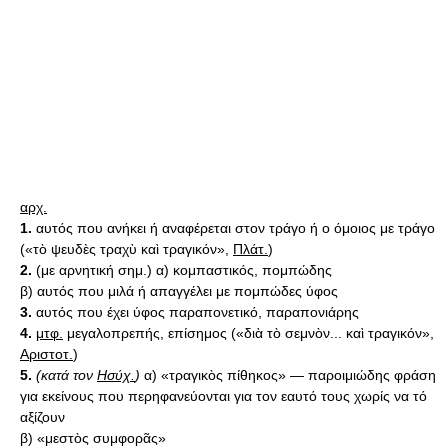
αρχ.
1.
αυτός που ανήκει ή αναφέρεται στον τράγο ή ο όμοιος με τράγο
(«τὸ ψευδὲς τραχὺ καὶ τραγικόν»,
Πλάτ.
)
2.
(με αρνητική σημ.) α) κομπαστικός, πομπώδης
β) αυτός που μιλά ή απαγγέλει με πομπώδες ύφος
3.
αυτός που έχει ύφος παραπονετικό, παραπονιάρης
4.
μτφ.
μεγαλοπρεπής, επίσημος («διὰ τὸ σεμνὸν... καὶ τραγικόν»,
Αριστοτ.
)
5.
(κατά τον
Ησύχ.
)
α) «τραγικὸς πίθηκος» — παροιμιώδης φράση
για εκείνους που περηφανεύονται για τον εαυτό τους χωρίς να τό
αξίζουν
β) «μεστὸς συμφορᾶς»