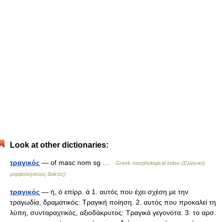
Look at other dictionaries:
τραγικός
— of masc nom sg …
Greek morphological index (Ελληνική
μορφολογικούς δείκτες)
τραγικός
— ή, ό επίρρ. ά 1. αυτός που έχει σχέση με την
τραγωδία, δραματικός: Τραγική ποίηση. 2. αυτός που προκαλεί τη
λύπη, συνταραχτικός, αξιοδάκρυτος: Τραγικά γεγονότα. 3. το αρσ.