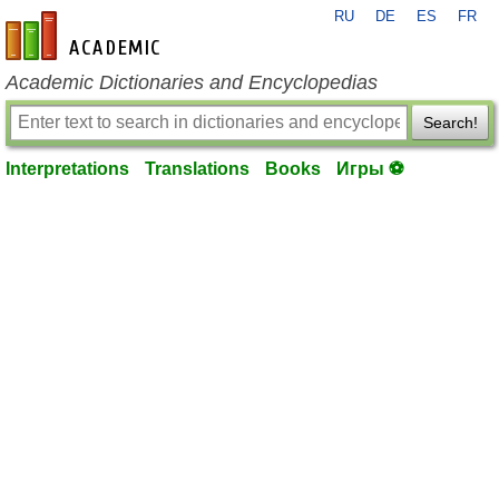
RU
DE
ES
FR
en-academic.com
Academic Dictionaries and Encyclopedias
Search!
Interpretations
Translations
Books
Игры ⚽